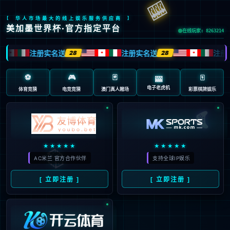
language
中文简体
网站首页
404 error
糟糕,页面找不到了
品牌介绍
可能的原因是
产品中心
网站可能在进行维护或者出现了程序问题。
秒自动跳转到首页
空间展示
回到首页
招商加盟
新闻资讯
人才招聘