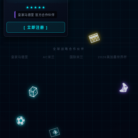
联系我们
全国销售热线 7*24小时
4001816818
1007884230@qq.com
业务对接邮箱
8
1007884230@qq.com
公司地址
广东省佛山市龙江镇325国道102号xpj7979家居总
1007884230@qq.com
部
4001816818
9
4001816818
Copyright © 2024 佛山市顺德区xpj7979家具有限公司 All
rights reserved.